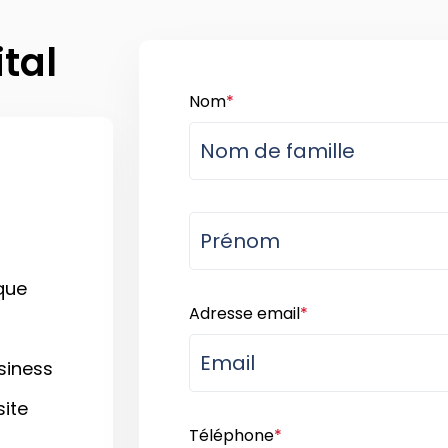
ital
Nom
*
que
Adresse email
*
siness
site
Téléphone
*